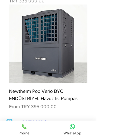
Price
TRY 335 000,00
Newtherm PoolVario BYC
ENDÜSTRİYEL Havuz Isı Pompası
Sale Price
From
TRY 395 000,00
VENUS
SWEMBAD
Phone
WhatsApp