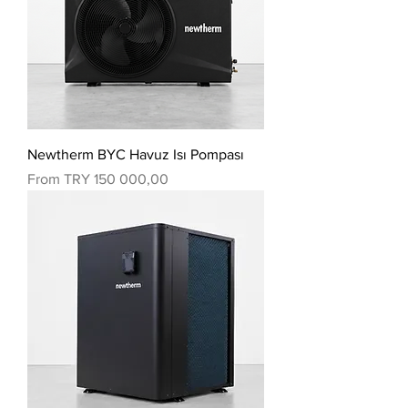
Newtherm BYC Havuz Isı Pompası
Sale Price
From
TRY 150 000,00